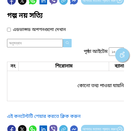
আপনার মতামত প্রদান করুন
গল্প নয় সত্যি
এডভান্সড অপশনগুলো দেখান
পৃষ্ঠা আইটেম
নং
শিরোনাম
ব্যানার 
কোনো তথ্য পাওয়া যায়নি।
এই কনটেন্টটি শেয়ার করতে ক্লিক করুন
আপনার মতামত প্রদান করুন