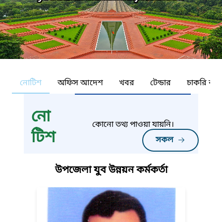
নোটিশ
অফিস আদেশ
খবর
টেন্ডার
চাকরি কর্ন
নো
কোনো তথ্য পাওয়া যায়নি।
টিশ
সকল
উপজেলা যুব উন্নয়ন কর্মকর্তা