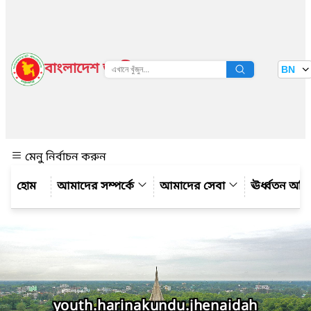
বাংলাদেশ জাতীয় তথ্য বাতায়ন
BN
দেখুন
মেনু নির্বাচন করুন
আমাদের সম্পর্কে
আমাদের সেবা
ঊর্ধ্বতন অফ
youth.harinakundu.jhenaidah