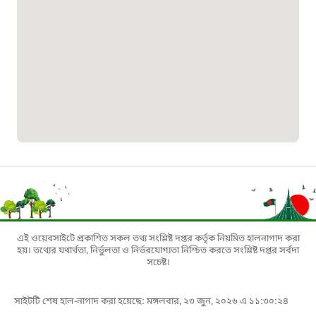
১০৯৮
শিশু সহায়তা লাইন
১৬১০৯
বাংলাদেশ কর্মচারী কল্যাণ বোর্ড হটলাইন
০১৯০৮৮৮৮৮৮৮
মাদকদ্রব্য নিয়ন্ত্রণ হটলাইন
১৬১১৩
এই ওয়েবসাইটে প্রকাশিত সকল তথ্য সংশ্লিষ্ট দপ্তর কর্তৃক নিয়মিত হালনাগাদ করা
হয়। তথ্যের যথার্থতা, নির্ভুলতা ও নির্ভরযোগ্যতা নিশ্চিত করতে সংশ্লিষ্ট দপ্তর সর্বদা
জরুরী অভ্যন্তরীণ নৌ-পরিবহন হটলাইন
সচেষ্ট।
১৬৪৪৫
সাইটটি শেষ হাল-নাগাদ করা হয়েছে: মঙ্গলবার, ২৩ জুন, ২০২৬ এ ১১:৩০:২৪