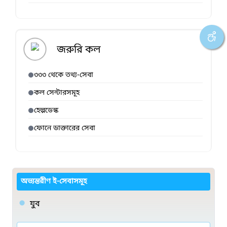
জরুরি কল
৩৩৩ থেকে তথ্য-সেবা
কল সেন্টারসমূহ
হেল্পডেস্ক
ফোনে ডাক্তারের সেবা
অভ্যন্তরীণ ই-সেবাসমূহ
যুব