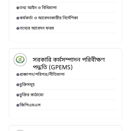
তথ্য আইন ও বিধিমালা
কর্মকর্তা ও আবেদনকারীর নির্দেশিকা
তথ্যের আবেদন ফরম
সরকারি কর্মসম্পাদন পরিবীক্ষণ
পদ্ধতি (GPEMS)
প্রজ্ঞাপন/পরিপত্র/নীতিমালা
চুক্তিসমূহ
চুক্তির কাঠামো
জিপিএমএস