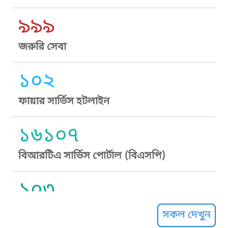
৯৯৯
জরুরি সেবা
১০২
ফায়ার সার্ভিস হটলাইন
১৬১০৭
বিআরটিএ সার্ভিস পোর্টাল (বিএসপি)
১০৩
সুপ্রীম কোর্ট হেল্পলাইন
সকল দেখুন